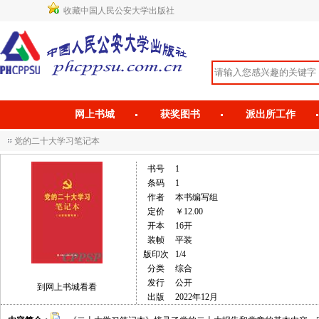
收藏中国人民公安大学出版社
网上书城
获奖图书
派出所工作
党的二十大学习笔记本
书号
1
条码
1
作者
本书编写组
定价
￥12.00
开本
16开
装帧
平装
版印次
1/4
分类
综合
发行
公开
到网上书城看看
出版
2022年12月