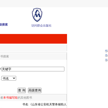
级搜索
访问群众出版社
图书搜索
字
式
作者
本书编写组
的其他图书
书名:
《山东省公安机关警务辅助人