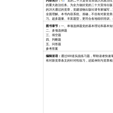
内容简介：
党的二十大是全党全国人民政治生
的重大政治任务。为全力做好党的二十大宣传出版
的20大通过的党章，党建读物出版社请专家编写，
全面理解。本书内容系统、准确，不但有对新党章
习。超多题量、丰富题型，更符合各地组织培训、
图书章节：
一、单项选择题党的基本理论和基本知
二、多项选择题
三、填空题
四、判断题
五、问答题
参考答案
编辑首语：
通过600道实战练习题，帮助读者快
有对新党章条文的针对性练习，还延伸到与党章相