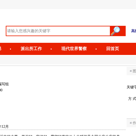
高
书
派出所工作
现代世界警察
回首页
编写组
关键
00
方 
年12月