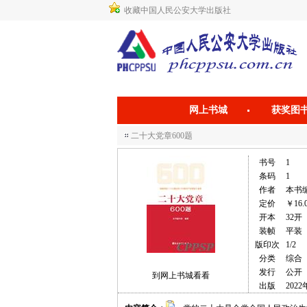
收藏中国人民公安大学出版社
网上书城
获奖图
二十大党章600题
书号
1
条码
1
作者
本书
定价
￥16.
开本
32开
装帧
平装
版印次
1/2
分类
综合
发行
公开
到网上书城看看
出版
2022