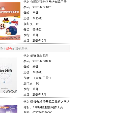
书名:
公民防范电信网络诈骗手册
条码：9787565330476
装帧：平装
定价：￥15.00
版印次：1/3
分类：普法类
发行：公开
出版：2020年9月
类别为
综合
的其他图书
书名:
笔迹身心探秘
条码：9787565348303
装帧：精装
定价：￥80.00
作者：庄寅亮 王圣江
版印次：1/2
发行：公开
出版：2026年7月
书名:
情报分析师开源工具箱之网络
分析、AI和调查报告制作工具
条码：9787565350009