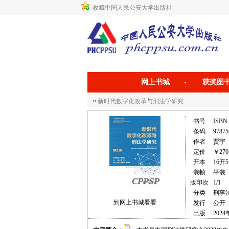
收藏中国人民公安大学出版社
网上书城
获奖图
新时代数字化改革与刑法学研究
书号
ISBN 
条码
97875
作者
贾宇
定价
￥270
开本
16开5
装帧
平装
版印次
1/1
分类
刑事
到网上书城看看
发行
公开
出版
2024