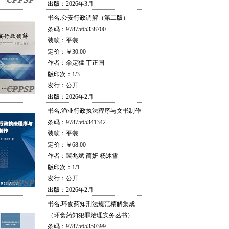
出版：2026年3月
书名:
公安行政调解（第二版）
条码：9787565338700
装帧：平装
定价：￥30.00
作者：余定猛 丁正国
版印次：1/3
发行：公开
出版：2026年2月
书名:
渔业行政执法程序与文书制作
条码：9787565341342
装帧：平装
定价：￥68.00
作者：裴兆斌 蔺妍 杨沐雪
版印次：1/1
发行：公开
出版：2026年2月
书名:
环食药知刑法规范精解集成
（环食药知犯罪治理实务丛书）
条码：9787565350399