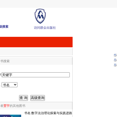
级搜索
访问群众出版社
图书搜索
字
式
作者
贾宇
的其他图书
书名:
数字法治理论探索与实践进路