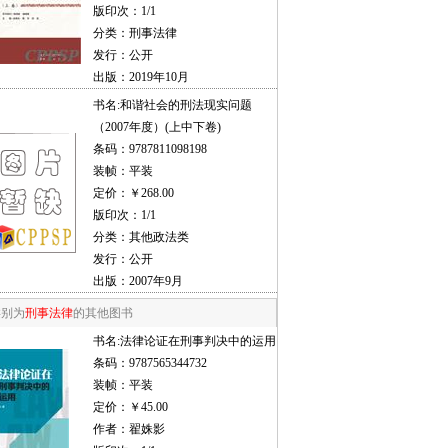
版印次：1/1
分类：刑事法律
发行：公开
出版：2019年10月
书名:
和谐社会的刑法现实问题
（2007年度）(上中下卷)
条码：9787811098198
装帧：平装
定价：￥268.00
版印次：1/1
分类：其他政法类
发行：公开
出版：2007年9月
类别为
刑事法律
的其他图书
书名:
法律论证在刑事判决中的运用
条码：9787565344732
装帧：平装
定价：￥45.00
作者：翟姝影