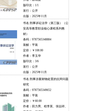
版印次：1/1
发行：公开
出版：2025年11月
书名:
刑事诉讼法学（第三版）（公
安高等教育职业核心课程系列教
材）
条码：9787565348884
装帧：平装
定价：￥108.00
作者：李玉华
版印次：3/6
发行：公开
出版：2025年11月
书名:
刑事涉案财物处置的抗辩问题
研究
条码：9787565349652
装帧：平装
定价：￥60.00
作者：田力男、程李英、张喆祥、