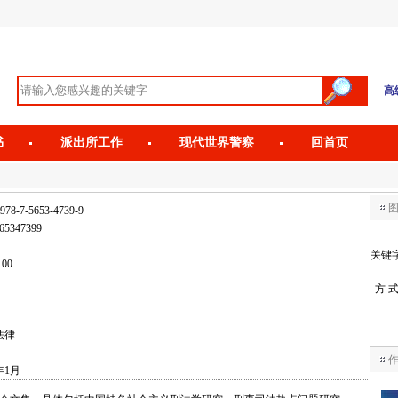
高
书
派出所工作
现代世界警察
回首页
978-7-5653-4739-9
65347399
关键
.00
方 
法律
年1月