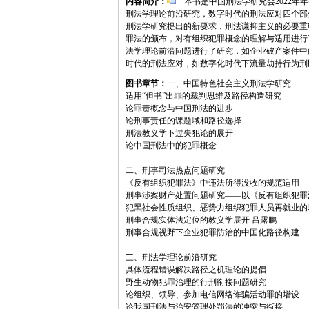
内容简介：
本书是中国刑法学研究会2022年
刑法学理论前沿研究，数字时代的刑法应对四个部
刑法学研究提出的新要求，刑法谦抑主义的必要重
罪法的颁布，对有组织犯罪概念的理解与适用进行
法学理论前沿问题进行了研究，如企业破产案件中
时代的刑法应对，如数字化时代下流量劫持行为刑
图书章节：
一、中国特色社会主义刑法学研究
适用“但书”出罪的裁判思维及路径构造研究
论罪责概念与中国刑法的进步
论刑事责任的课题域和路径选择
刑法教义学下过失犯论的展开
论中国刑法中的犯罪概念
二、刑事司法热点问题研究
《反有组织犯罪法》中违法所得没收的规范适用
刑事涉案财产处置问题研究——以《反有组织犯罪
犯黑社会性质组织、恶势力组织犯罪人员再就业的
刑事合规实体法定位的教义学展开 吕露鹏
刑事合规视野下企业犯罪防治的中国化路径构建
三、刑法学理论前沿研究
具体流程错误解决路径之机理论的提倡
野生动物犯罪治理的行刑衔接问题研究
论组织、领导、参加电信网络诈骗活动罪的增设
论我国刑法与治安管理处罚法的冲突与衔接