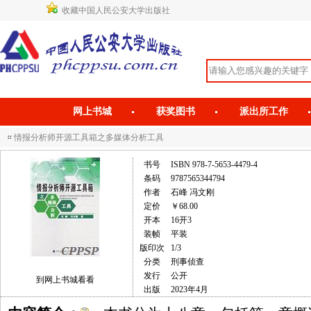
收藏中国人民公安大学出版社
网上书城
获奖图书
派出所工作
情报分析师开源工具箱之多媒体分析工具
书号
ISBN 978-7-5653-4479-4
条码
9787565344794
作者
石峰 冯文刚
定价
￥68.00
开本
16开3
装帧
平装
版印次
1/3
分类
刑事侦查
发行
公开
到网上书城看看
出版
2023年4月