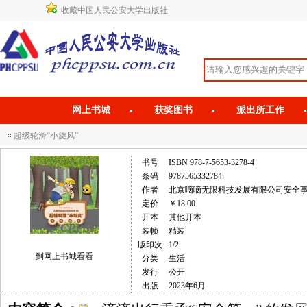
收藏中国人民公安大学出版社
网上书城
获奖图书
派出所工作
超级轮滑“小旋风”
书号
ISBN 978-7-5653-3278-4
条码
9787565332784
作者
北京嘀嘀无限科技发展有限公司安全
定价
￥18.00
开本
其他开本
装帧
精装
版印次
1/2
到网上书城看看
分类
生活
发行
公开
出版
2023年6月