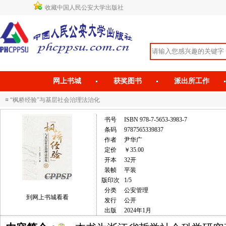
收藏中国人民公安大学出版社
网上书城
获奖图书
派出所工作
“枫桥经验”与基层社会治理法治化
书号
ISBN 978-7-5653-3983-7
条码
9787565339837
作者
尹华广
定价
￥35.00
开本
32开
装帧
平装
版印次
1/5
分类
公安管理
到网上书城看看
发行
公开
出版
2024年1月