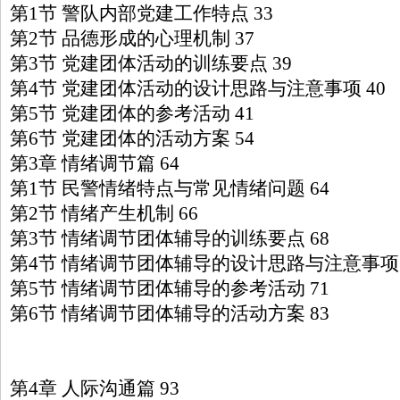
第1节 警队内部党建工作特点 33
第2节 品德形成的心理机制 37
第3节 党建团体活动的训练要点 39
第4节 党建团体活动的设计思路与注意事项 40
第5节 党建团体的参考活动 41
第6节 党建团体的活动方案 54
第3章 情绪调节篇 64
第1节 民警情绪特点与常见情绪问题 64
第2节 情绪产生机制 66
第3节 情绪调节团体辅导的训练要点 68
第4节 情绪调节团体辅导的设计思路与注意事项 
第5节 情绪调节团体辅导的参考活动 71
第6节 情绪调节团体辅导的活动方案 83
第4章 人际沟通篇 93