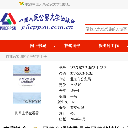
收藏中国人民公安大学出版社
网上书城
获奖图书
派出所工作
首都民警团体心理辅导手册
书号
ISBN 978-7-5653-4163-2
条码
9787565341632
作者
北京市公安局
定价
￥45.00
开本
16开4
装帧
平装
版印次
1/2
分类
警察心理
到网上书城看看
发行
公开
出版
2024年2月