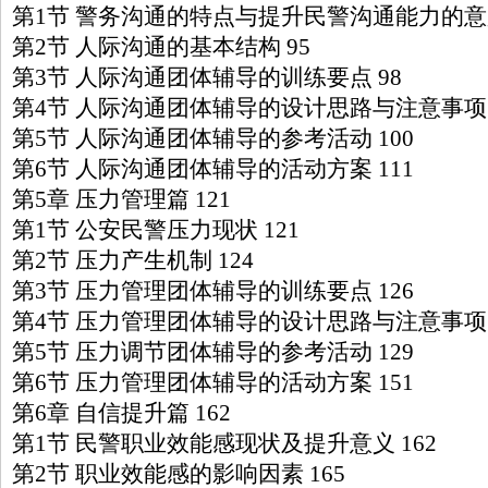
第1节 警务沟通的特点与提升民警沟通能力的意义
第2节 人际沟通的基本结构 95
第3节 人际沟通团体辅导的训练要点 98
第4节 人际沟通团体辅导的设计思路与注意事项 
第5节 人际沟通团体辅导的参考活动 100
第6节 人际沟通团体辅导的活动方案 111
第5章 压力管理篇 121
第1节 公安民警压力现状 121
第2节 压力产生机制 124
第3节 压力管理团体辅导的训练要点 126
第4节 压力管理团体辅导的设计思路与注意事项 
第5节 压力调节团体辅导的参考活动 129
第6节 压力管理团体辅导的活动方案 151
第6章 自信提升篇 162
第1节 民警职业效能感现状及提升意义 162
第2节 职业效能感的影响因素 165