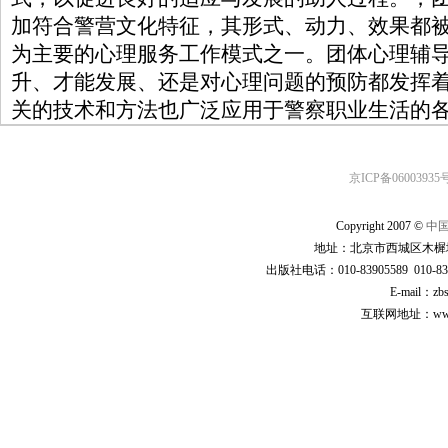
加符合警营文化特征，其形式、动力、效果都
为主要的心理服务工作模式之一。团体心理辅
升、才能发展、还是对心理问题的预防都发挥
关的技术和方法也广泛应用于警察职业生活的
京ICP备06003935号
Copyright 2007 ©
中
地址：北京市西城区木樨地
出版社电话：010-83905589 010-83
E-mail：zb
互联网地址：www.cp