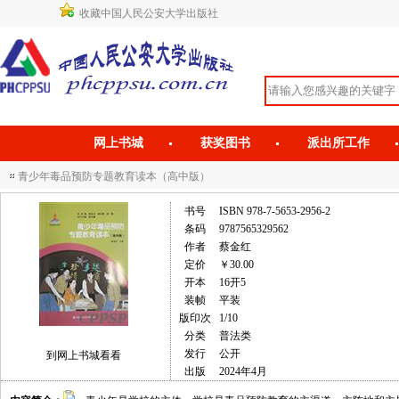
收藏中国人民公安大学出版社
网上书城
获奖图书
派出所工作
青少年毒品预防专题教育读本（高中版）
书号
ISBN 978-7-5653-2956-2
条码
9787565329562
作者
蔡金红
定价
￥30.00
开本
16开5
装帧
平装
版印次
1/10
分类
普法类
发行
公开
到网上书城看看
出版
2024年4月