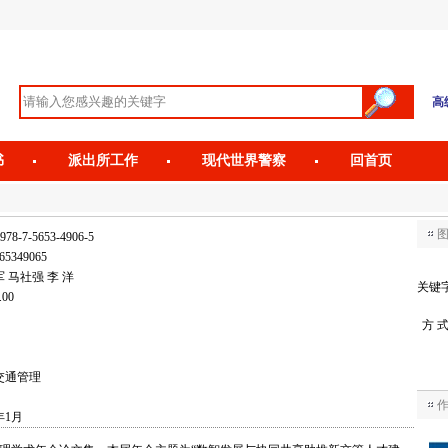
高
书
派出所工作
现代世界警察
回首页
978-7-5653-4906-5
65349065
 马社强 李 洋
关键
.00
方 
交通管理
年1月