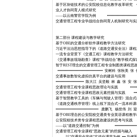
基于区块链技术的公安院校信息化教学改革研究 •••••••••••
业人才协同育人模式研究
——以云南警官学院为例 •••••••••••••••••••••••••••
交通管理工程专业学战结合协同育人机制研究与实践 •••••••••••
第二部分 课程建设与教学研究
基于OBE的交通分析软件课程教学方法研究 •••••••••
习近平法治思想指导下的《道路交通安全法》课程思政建设研究 ••
一流专业背景下《交通工程》课程教学方法研究 •••••••
《交通事故现场勘查》课程“学战结合”教学模式探索 •••••••
智于REST理念的交通管理工程专业制图类课程
••••••••••••••••••••••••••••••••••••• 安树科 张
交通事故数智化虚拟仿真平台的建设与应用
••••••••••••••••••••••• 陈大江 吴坚毅 林 鑫 张 安
交通管理工程专业课程思政理论与实践 ••••••••••••••••••
交通管理工程专业课程思政元素挖掘与实践 •••••••••••••••••
基于智慧教学工具的《车辆与驾驶人管理》混合式教学模式探索 ••
《道路交通秩序管理》线上线下混合式一流本科
••••••••••••••••••••••••••••••••••• 龚鹏飞 杨世伟 刘 迎
基于OBE理念的公安院校交通类专业英语课程教学改革思考 •
公安院校技术类专业课程思政建设的思考与实践
——以“道路交通控制”为例 ••••••••••••••••••••••••
交通管理工程专业课程“思政元素”的挖掘与融入
——以“交通安全宣传“实战化课堂为例 ••• 马健军 