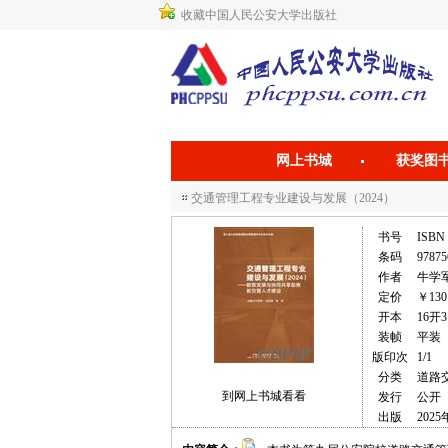
收藏中国人民公安大学出版社
网上书城
获奖图
交通管理工程专业建设与发展（2024）
书号
ISBN 
条码
97875
作者
牛学军
定价
￥130
开本
16开3
装帧
平装
版印次
1/1
分类
道路
到网上书城看看
发行
公开
出版
2025