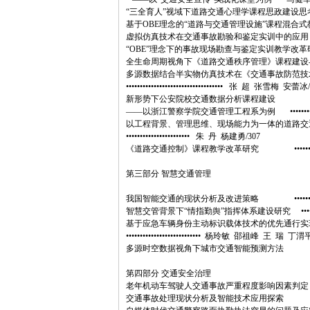
“三全育人”视域下道路交通心理学课程思政建设思考与探索 •••••
基于OBE理念的“道路与交通管理设施”课程混合式教学设计 ••••
虚拟仿真技术在交通事故勘验和鉴定实训中的应用 ••••••••••••
“OBE”理念下的事故现场勘查与鉴定实训教学改革研究 ••••••
全生命周期视角下《道路交通秩序管理》课程建设与优化 ••
多源数据结合半实物仿真技术在《交通事故防范技
••••••••••••••••••••••••••••••••••• 张 超 张雪梅 安蕾冰
新形势下公安院校交通数据分析课程建设
——以浙江警察学院交通管理工程系为例 ••••••••••••••••••
以工程背景、管理思维、现场能力为一体的道路交
••••••••••••••••••••••• 朱 丹 杨建勇/307
《道路交通控制》课程教学改革研究 ••••••••••••••••••
第三部分 智慧交通管理
我国智能交通的现状分析及改进策略 •••••••••••
智慧交管背景下“情指勤舆”指挥体系建设研究 ••••••••••••
基于应急车辆身份主动标识载体技术的优先通行实
••••••••••••••••••••••••••• 杨玲敏 邵祖峰 王 瑞 丁渭平
多源时空数据视角下城市交通智能预测方法 ••••••••••••••
第四部分 交通安全治理
老年机动车驾驶人交通事故严重程度影响因素判定 ••••••••
交通事故处理现状分析及智能技术应用探索 •••••••••••••