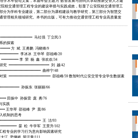
理学术年会论文集，本届年会主题为“数智发展与协同共享助推新交管人才建
公安院校交通管理工程专业的建设举措与实践成效，彰显了公安院校交通管理工
部分为学科专业建设，第二部分为课程建设与教学研究，第三部分为智慧交
通管理相关领域研究。本书的出版，可有力推动交通管理工程专业高质量发
••••••••••••••••••• 马社强 丁立民/3
系的探索
•••••••• 方 斌 王勇鹏 冯晓锋/9
•••••••••• 李冰冰 王华琴 邵祖峰/20
•••••• 李 荣 杨 鑫 张欢欢/34
•••••••••••••••••••••• 刘 越/42
••••••••••••••••••••••• 曲梓宁/48
••••••••••••••••••••••••••• 邵祖峰/59 数智时代公安交管专业学生数据素
••••••••••••• 孙振东 张丽丽/66
••••• 田振中 孙振雷 庞 勇/76
与实践
••••• 王华琴 邵祖峰 尹 晨/86
入机制的思考
••••••••••••••••••• 王 洁/93
•••••• 晏 松 牛学军 王景升/102
理工程专业的学习行为意向影响因素研究
肖 煌 陈大江 尹继娇 简汗青/111