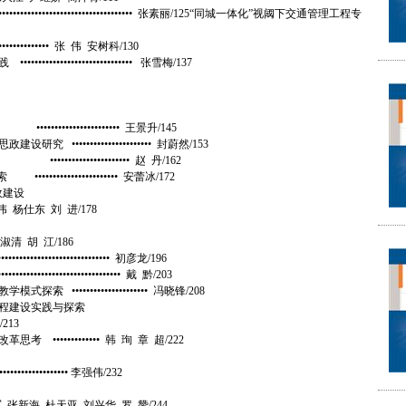
•••••••••••••••••••••••••• 张素丽/125“同城一体化”视阈下交通管理工程专
••••••••••• 张 伟 安树科/130
•••••••••••••••••••• 张雪梅/137
•••••••••••••• 王景升/145
•••••••••••••••••••• 封蔚然/153
••••••••••••••• 赵 丹/162
•••••••••••••••• 安蕾冰/172
思政建设
秋美 张 伟 杨仕东 刘 进/178
 张淑清 胡 江/186
•••••••••••••••••• 初彦龙/196
••••••••••••••••••• 戴 黔/203
••••••••••••••••••• 冯晓锋/208
课程建设实践与探索
/213
•••••••••••• 韩 珣 章 超/222
••••••••••••• 李强伟/232
张新海 杜天亚 刘兴华 罗 赞/244