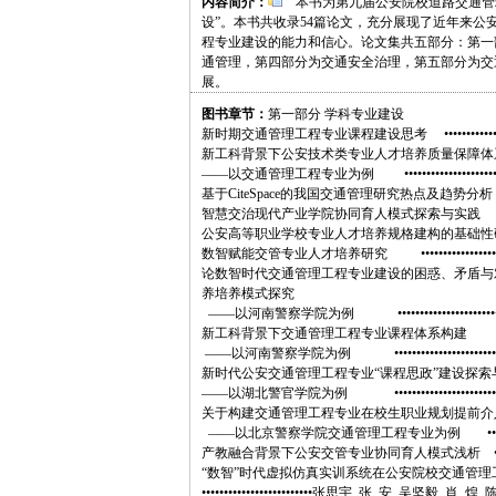
内容简介：
本书为第九届公安院校道路交通管
设”。本书共收录54篇论文，充分展现了近年来
程专业建设的能力和信心。论文集共五部分：第一
通管理，第四部分为交通安全治理，第五部分为交
展。
图书章节：
第一部分 学科专业建设
新时期交通管理工程专业课程建设思考 •••••••••••••••••••
新工科背景下公安技术类专业人才培养质量保障体
——以交通管理工程专业为例 •••••••••••••••••••••
基于CiteSpace的我国交通管理研究热点及趋势分析 •••••
智慧交治现代产业学院协同育人模式探索与实践 ••••••••
公安高等职业学校专业人才培养规格建构的基础性研究 •••••••••••
数智赋能交管专业人才培养研究 •••••••••••••••••••••••••••
论数智时代交通管理工程专业建设的困惑、矛盾与对策 •••••••
养培养模式探究
——以河南警察学院为例 •••••••••••••••••••••••••
新工科背景下交通管理工程专业课程体系构建
——以河南警察学院为例 •••••••••••••••••••••••
新时代公安交通管理工程专业“课程思政”建设探索
——以湖北警官学院为例 ••••••••••••••••••••••
关于构建交通管理工程专业在校生职业规划提前介
——以北京警察学院交通管理工程专业为例 ••••••••••••••••
产教融合背景下公安交管专业协同育人模式浅析 ••••••••
“数智”时代虚拟仿真实训系统在公安院校交通管
•••••••••••••••••••••••••张思宇 张 安 吴坚毅 