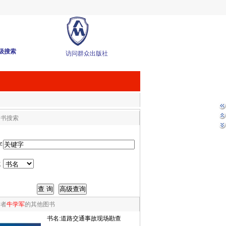
级搜索
访问群众出版社
图书搜索
字
式
作者
牛学军
的其他图书
书名:
道路交通事故现场勘查