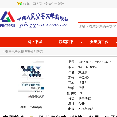
收藏中国人民公安大学出版社
网上书城
获奖图书
派出所工作
美国电子数据搜查规则研究
书号
ISBN 978-7-5653-4957-7
条码
9787565349577
作者
刘亚男
定价
￥62.00
开本
16开3
装帧
平装
版印次
1/1
分类
刑事法律
发行
公开
到网上书城看看
出版
2025年10月