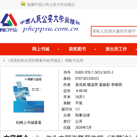
收藏中国人民公安大学出版社
网上书城
获奖图书
派出所工作
《海警机构办理刑事案件程序规定》理解与适用
书号
ISBN 978-7-5653-5035-1
条码
9787565350351
作者
裴兆斌 魏溢男 翟姝影 李晞萌
定价
￥88.00
开本
16开3
装帧
平装
版印次
1/1
分类
刑事法律
发行
公开
到网上书城看看
出版
2026年5月