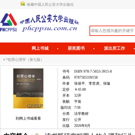
收藏中国人民公安大学出版社
网上书城
获奖图书
派出所工作
*犯罪心理学（第七版）
书号
ISBN 978-7-5653-3915-8
条码
9787565339158
作者
张保平、李世虎、张璇
定价
￥45.00
开本
32开
装帧
平装
版印次
7/38
分类
法学教材
到网上书城看看
发行
公开
出版
2026年8月