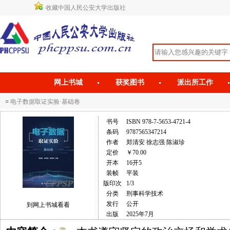
收藏中国人民公安大学出版社
网上书城
获奖图书
派出所工作
电子数据取证实验·基础卷
书号
ISBN 978-7-5653-4721-4
条码
9787565347214
作者
郑清安 徐志强 陈淑珍
定价
￥70.00
开本
16开5
装帧
平装
版印次
1/3
分类
刑事科学技术
发行
公开
到网上书城看看
出版
2025年7月