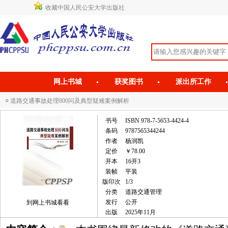
收藏中国人民公安大学出版社
网上书城
获奖图书
派出所工作
道路交通事故处理800问及典型疑难案例解析
书号
ISBN 978-7-5653-4424-4
条码
9787565344244
作者
杨润凯
定价
￥78.00
开本
16开3
装帧
平装
版印次
1/3
分类
道路交通管理
发行
公开
到网上书城看看
出版
2025年11月