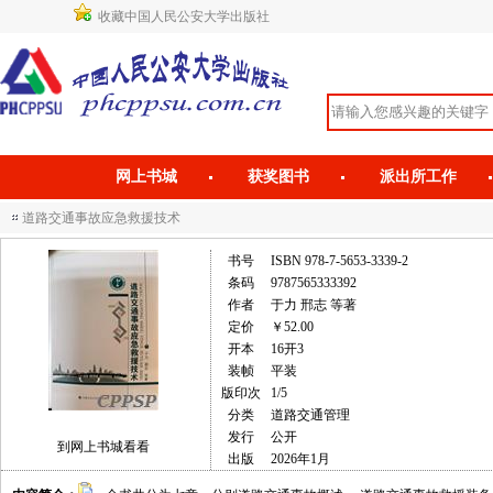
收藏中国人民公安大学出版社
网上书城
获奖图书
派出所工作
道路交通事故应急救援技术
书号
ISBN 978-7-5653-3339-2
条码
9787565333392
作者
于力 邢志 等著
定价
￥52.00
开本
16开3
装帧
平装
版印次
1/5
分类
道路交通管理
发行
公开
到网上书城看看
出版
2026年1月