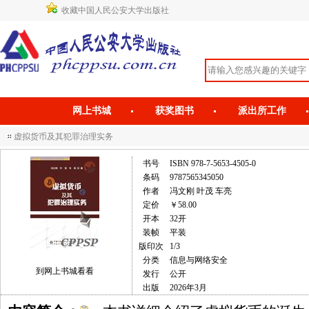
收藏中国人民公安大学出版社
网上书城
获奖图书
派出所工作
虚拟货币及其犯罪治理实务
书号
ISBN 978-7-5653-4505-0
条码
9787565345050
作者
冯文刚 叶茂 车亮
定价
￥58.00
开本
32开
装帧
平装
版印次
1/3
分类
信息与网络安全
到网上书城看看
发行
公开
出版
2026年3月